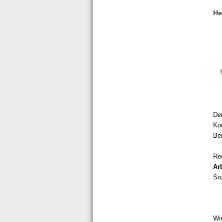
He
Der
Ko
Be
Re
Ar
Soz
Wir