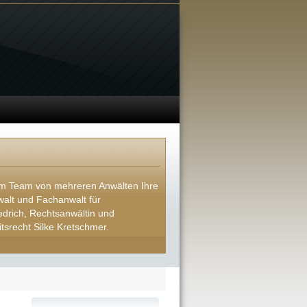
nem Team von mehreren Anwälten Ihre
walt und Fachanwalt für
edrich, Rechtsanwältin und
itsrecht Silke Kretschmer.