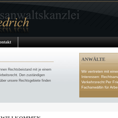
ontakt
ANWÄLTE
 Ihnen Rechtsbeistand mit je einem
Wir vertreten mit ei
Arbeitsrecht. Den zuständigen
Interessen: Rechtsan
 über unsere Rechtsgebiete finden
Verkehrsrecht Per Fri
Fachanwältin für Arbe
WILLKOMMEN